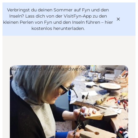
English
Danish
VisitFyn
Verbringst du deinen Sommer auf Fyn und den
VisitFyn
Deutsch
Inseln? Lass dich von der VisitFyn-App zu den
kleinen Perlen von Fyn und den Inseln führen –
hier
kostenlos herunterladen
.
Reise Ideen
Künstler und Kunsthandwerker
Outdoor & bike
Essen & trinken
Übernachtung