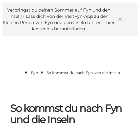
English
Danish
VisitFyn
Verbringst du deinen Sommer auf Fyn und den
VisitFyn
Deutsch
Inseln? Lass dich von der VisitFyn-App zu den
kleinen Perlen von Fyn und den Inseln führen –
hier
kostenlos herunterladen
.
Reise Ideen
■
■
Fyn
So kommst du nach Fyn und die Inseln
Outdoor & bike
Essen & trinken
Übernachtung
So kommst du nach Fyn
und die Inseln