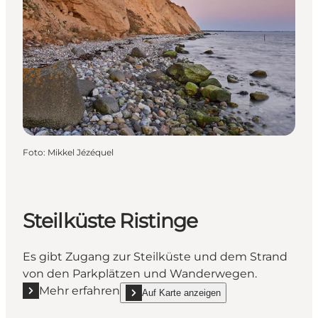
Foto
:
Mikkel Jézéquel
Steilküste Ristinge
Es gibt Zugang zur Steilküste und dem Strand
von den Parkplätzen und Wanderwegen.
Mehr erfahren
Auf Karte anzeigen
Mehr erfahren "Steilküste Ristinge"
show Steilküste Ristinge on_map