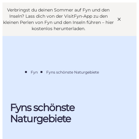
English
Danish
VisitFyn
Verbringst du deinen Sommer auf Fyn und den
VisitFyn
Deutsch
Inseln? Lass dich von der VisitFyn-App zu den
kleinen Perlen von Fyn und den Inseln führen –
hier
kostenlos herunterladen
.
Reise Ideen
■
■
Fyn
Fyns schönste Naturgebiete
Outdoor & bike
Essen & trinken
Übernachtung
Fyns schönste
Naturgebiete