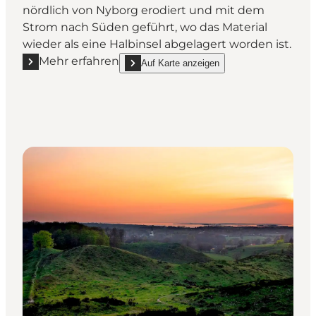
nördlich von Nyborg erodiert und mit dem
Strom nach Süden geführt, wo das Material
wieder als eine Halbinsel abgelagert worden ist.
Mehr erfahren
Auf Karte anzeigen
Mehr erfahren "Knudshoved Halvøen, Naturgebiet"
show Knudshoved Halvøen, Naturgebiet on_m