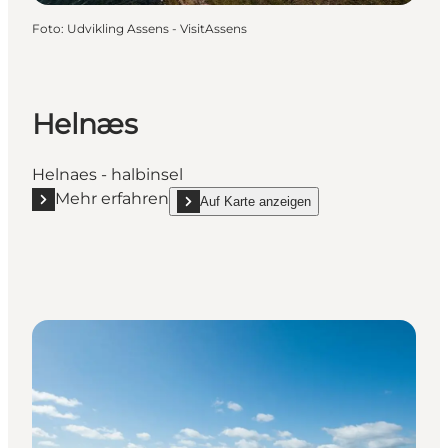
Foto
:
Udvikling Assens - VisitAssens
Helnæs
Helnaes - halbinsel
Mehr erfahren
Auf Karte anzeigen
Mehr erfahren "Helnæs"
show Helnæs on_map