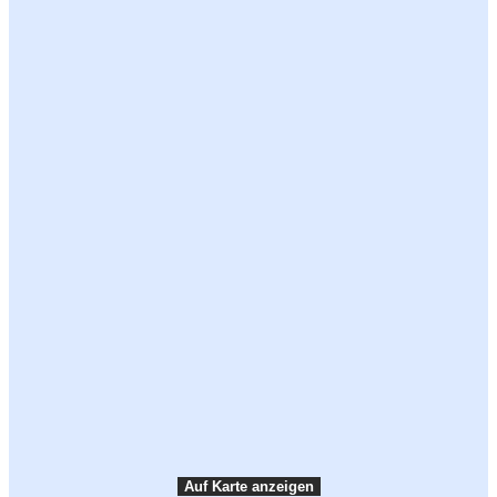
Sprache auswählen
Über VisitFyn
Touristeninformationen auf Fyn
Webzugang
Reise- und Transportinformationen für Fyn und
die Inseln
Empfehlungen
Download VisitFyn App
VisitDenmark ©
2026
Auf Karte anzeigen