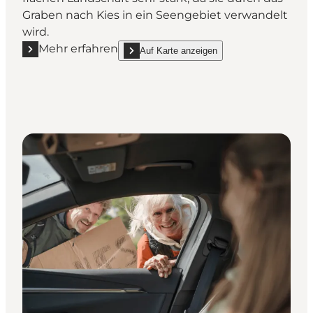
Graben nach Kies in ein Seengebiet verwandelt
wird.
Mehr erfahren
Auf Karte anzeigen
Mehr erfahren "Tarup-Davinde"
show Tarup-Davinde on_map