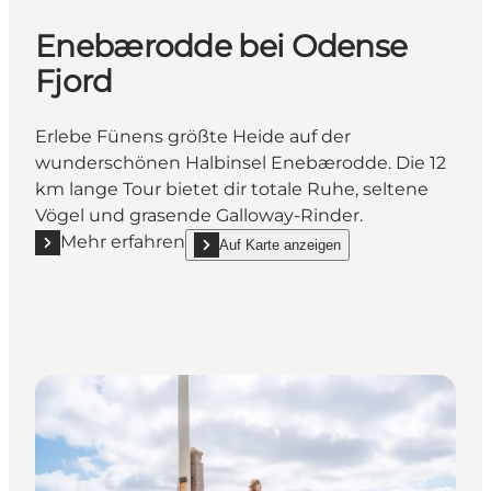
Enebærodde bei Odense
Fjord
Erlebe Fünens größte Heide auf der
wunderschönen Halbinsel Enebærodde. Die 12
km lange Tour bietet dir totale Ruhe, seltene
Vögel und grasende Galloway-Rinder.
Mehr erfahren
Auf Karte anzeigen
Mehr erfahren "Enebærodde bei Odense Fjord"
show Enebærodde bei Odense Fjord on_map