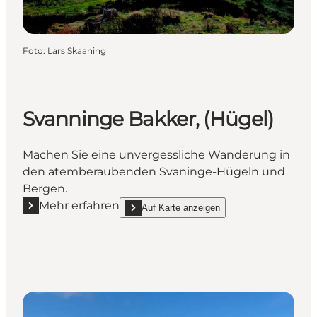
Foto
:
Lars Skaaning
Svanninge Bakker, (Hügel)
Machen Sie eine unvergessliche Wanderung in
den atemberaubenden Svaninge-Hügeln und
Bergen.
Mehr erfahren
Auf Karte anzeigen
Mehr erfahren "Svanninge Bakker, (Hügel)"
show Svanninge Bakker, (Hügel) on_map