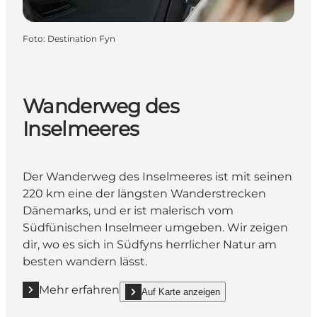
Foto
:
Destination Fyn
Wanderweg des
Inselmeeres
Der Wanderweg des Inselmeeres ist mit seinen
220 km eine der längsten Wanderstrecken
Dänemarks, und er ist malerisch vom
Südfünischen Inselmeer umgeben. Wir zeigen
dir, wo es sich in Südfyns herrlicher Natur am
besten wandern lässt.
Mehr erfahren
Auf Karte anzeigen
Mehr erfahren "Wanderweg des Inselmeeres"
show Wanderweg des Inselmeeres on_map