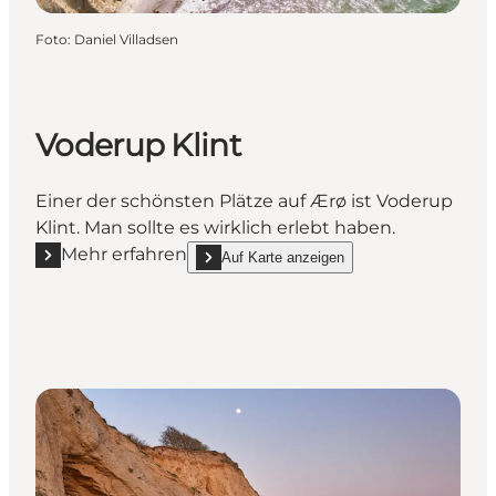
Foto
:
Daniel Villadsen
Voderup Klint
Einer der schönsten Plätze auf Ærø ist Voderup
Klint. Man sollte es wirklich erlebt haben.
Mehr erfahren
Auf Karte anzeigen
Mehr erfahren "Voderup Klint"
show Voderup Klint on_map