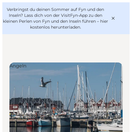
English
Danish
VisitFyn
Verbringst du deinen Sommer auf Fyn und den
VisitFyn
Deutsch
Inseln? Lass dich von der VisitFyn-App zu den
kleinen Perlen von Fyn und den Inseln führen –
hier
kostenlos herunterladen
.
Reise Ideen
Angeln
Outdoor & bike
Essen & trinken
Übernachtung