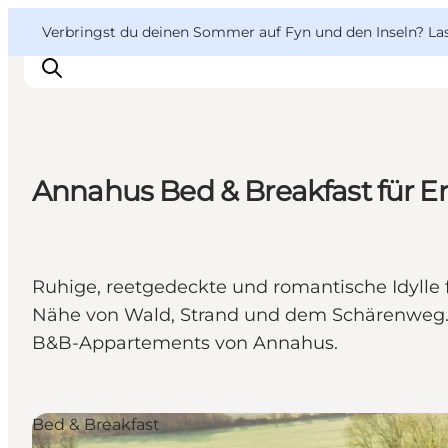
English
Danish
VisitFyn
VisitFyn
Verbringst du deinen Sommer auf Fyn und den Inseln? Lass
Deutsch
Annahus Bed & Breakfast für 
Reise Ideen
Outdoor & bike
Essen & trinken
Ruhige, reetgedeckte und romantische Idylle f
Übernachtung
Nähe von Wald, Strand und dem Schärenweg.G
B&B-Appartements von Annahus.
Bed & Breakfast