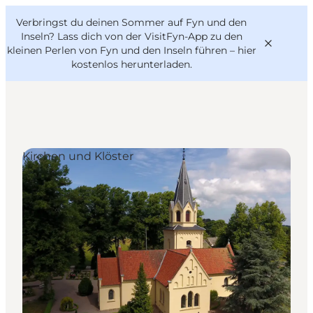
English
Danish
VisitFyn
Verbringst du deinen Sommer auf Fyn und den
VisitFyn
Deutsch
Inseln? Lass dich von der VisitFyn-App zu den
kleinen Perlen von Fyn und den Inseln führen –
hier
kostenlos herunterladen
.
Reise Ideen
Kirchen und Klöster
Outdoor & bike
Essen & trinken
Übernachtung