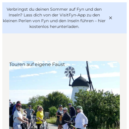
English
Danish
VisitFyn
Verbringst du deinen Sommer auf Fyn und den
VisitFyn
Deutsch
Inseln? Lass dich von der VisitFyn-App zu den
kleinen Perlen von Fyn und den Inseln führen –
hier
kostenlos herunterladen
.
Reise Ideen
Touren auf eigene Faust
Outdoor & bike
Essen & trinken
Übernachtung