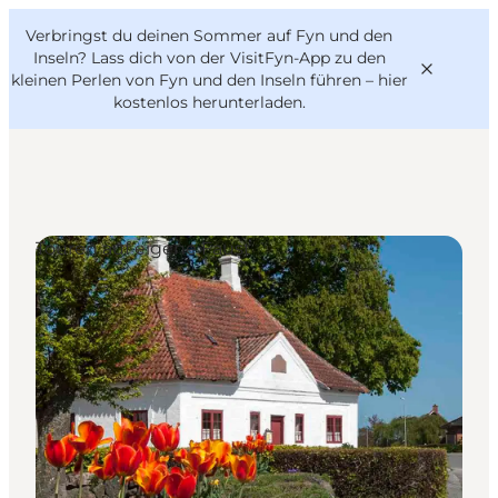
English
Danish
VisitFyn
Verbringst du deinen Sommer auf Fyn und den
VisitFyn
Deutsch
Inseln? Lass dich von der VisitFyn-App zu den
kleinen Perlen von Fyn und den Inseln führen –
hier
kostenlos herunterladen
.
Reise Ideen
Touren auf eigene Faust
Outdoor & bike
Essen & trinken
Übernachtung