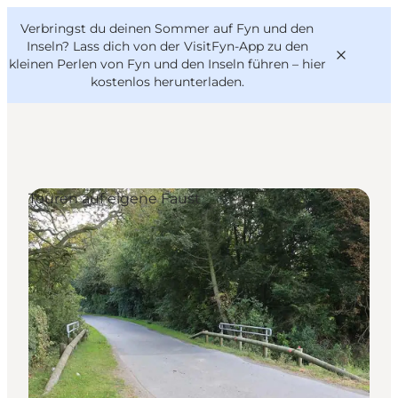
English
Danish
VisitFyn
Verbringst du deinen Sommer auf Fyn und den
VisitFyn
Deutsch
Inseln? Lass dich von der VisitFyn-App zu den
kleinen Perlen von Fyn und den Inseln führen –
hier
kostenlos herunterladen
.
Reise Ideen
Touren auf eigene Faust
Outdoor & bike
Essen & trinken
Übernachtung