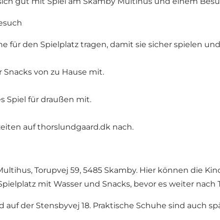
t sich gut mit Spiel am Skamby Multihus und einem Bes
besuch
he für den Spielplatz tragen, damit sie sicher spielen u
 Snacks von zu Hause mit.
 Spiel für draußen mit.
zeiten auf thorslundgaard.dk nach.
ltihus, Torupvej 59, 5485 Skamby. Hier können die Kind
Spielplatz mit Wasser und Snacks, bevor es weiter nach
d auf der Stensbyvej 18. Praktische Schuhe sind auch sp