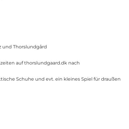
tz und Thorslundgård
szeiten auf thorslundgaard.dk nach
ische Schuhe und evt. ein kleines Spiel für draußen