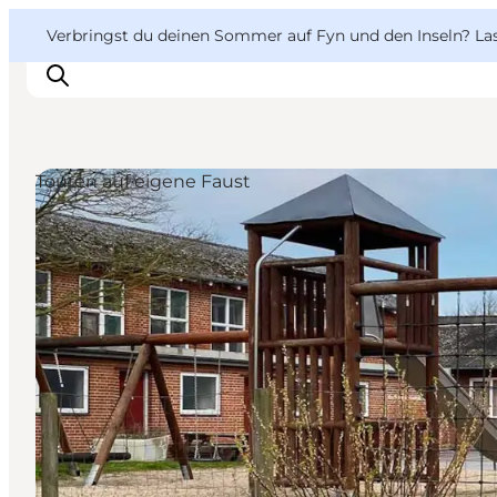
English
Danish
VisitFyn
VisitFyn
Verbringst du deinen Sommer auf Fyn und den Inseln? Lass
Deutsch
Touren auf eigene Faust
Reise Ideen
Outdoor & bike
Essen & trinken
Übernachtung