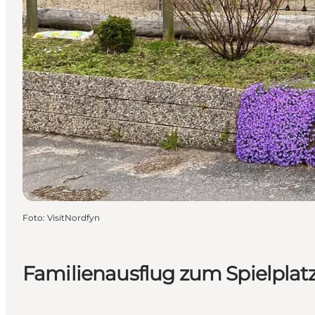
Foto
:
VisitNordfyn
Familienausflug zum Spielpla