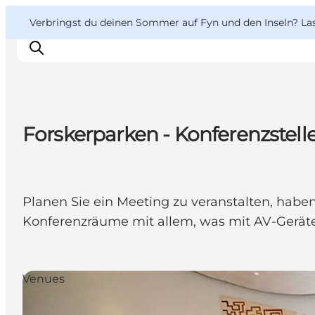
English
Danish
VisitFyn
VisitFyn
Verbringst du deinen Sommer auf Fyn und den Inseln? Lass
Deutsch
Forskerparken - Konferenzstell
Reise Ideen
Outdoor & bike
Essen & trinken
Planen Sie ein Meeting zu veranstalten, hab
Übernachtung
Konferenzräume mit allem, was mit AV-Geräten
Venues