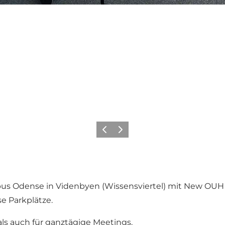
Zurück
Weiter
us Odense in Videnbyen (Wissensviertel) mit New OUH 
e Parkplätze.
als auch für ganztägige Meetings.