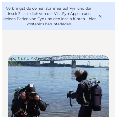
English
Danish
VisitFyn
Verbringst du deinen Sommer auf Fyn und den
VisitFyn
Deutsch
Inseln? Lass dich von der VisitFyn-App zu den
kleinen Perlen von Fyn und den Inseln führen –
hier
kostenlos herunterladen
.
Reise Ideen
Sport und Aktivitäten
Outdoor & bike
Essen & trinken
Übernachtung