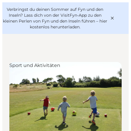
English
Danish
VisitFyn
Verbringst du deinen Sommer auf Fyn und den
VisitFyn
Deutsch
Inseln? Lass dich von der VisitFyn-App zu den
kleinen Perlen von Fyn und den Inseln führen –
hier
kostenlos herunterladen
.
Reise Ideen
Sport und Aktivitäten
Outdoor & bike
Essen & trinken
Übernachtung