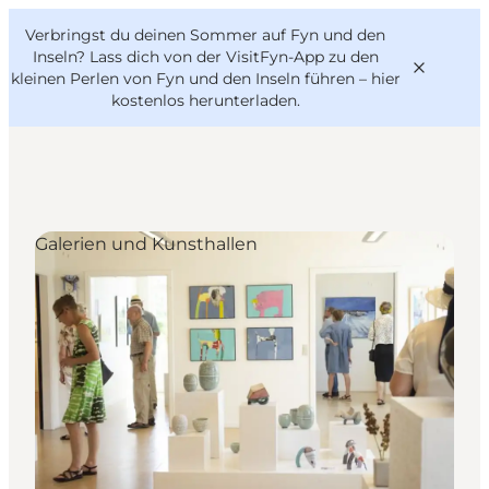
English
Danish
VisitFyn
Verbringst du deinen Sommer auf Fyn und den
VisitFyn
Deutsch
Inseln? Lass dich von der VisitFyn-App zu den
kleinen Perlen von Fyn und den Inseln führen –
hier
kostenlos herunterladen
.
Reise Ideen
Galerien und Kunsthallen
Outdoor & bike
Essen & trinken
Übernachtung