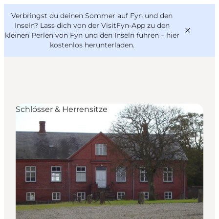
English
Danish
VisitFyn
Verbringst du deinen Sommer auf Fyn und den
VisitFyn
Deutsch
Inseln? Lass dich von der VisitFyn-App zu den
kleinen Perlen von Fyn und den Inseln führen –
hier
kostenlos herunterladen
.
Reise Ideen
Schlösser & Herrensitze
Outdoor & bike
Essen & trinken
Übernachtung