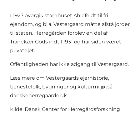
I 1927 overgik stamhuset Ahlefeldt til fri
ejendom, og bl.a. Vestergaard måtte afstå jorder
til staten. Herregården forblev en del af
Tranekær Gods indtil 1931 og har siden været
privatejet.
Offentligheden har ikke adgang til Vestergaard.
Læs mere om Vestergaards ejerhistorie,
tjenestefolk, bygninger og kulturmiljø på
danskeherregaarde.dk
Kilde: Dansk Center for Herregårdsforskning