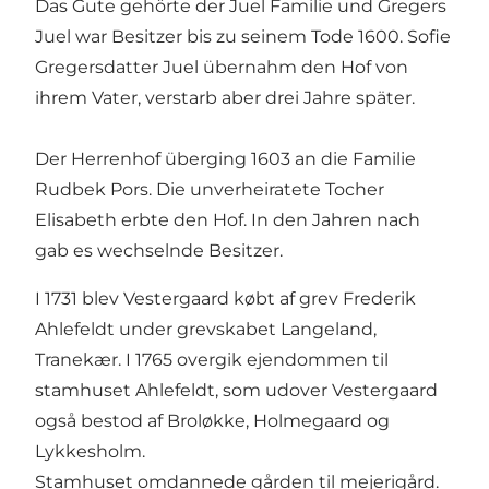
Das Gute gehörte der Juel Familie und Gregers
Juel war Besitzer bis zu seinem Tode 1600. Sofie
Gregersdatter Juel übernahm den Hof von
ihrem Vater, verstarb aber drei Jahre später.
Der Herrenhof überging 1603 an die Familie
Rudbek Pors. Die unverheiratete Tocher
Elisabeth erbte den Hof. In den Jahren nach
gab es wechselnde Besitzer.
I 1731 blev Vestergaard købt af grev Frederik
Ahlefeldt under grevskabet Langeland,
Tranekær. I 1765 overgik ejendommen til
stamhuset Ahlefeldt, som udover Vestergaard
også bestod af Broløkke, Holmegaard og
Lykkesholm.
Stamhuset omdannede gården til mejerigård.