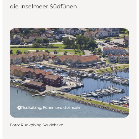
die Inselmeer Südfünen
Hotels
Rudkøbing, Fünen und die Inseln
Foto
:
Rudkøbing Skudehavn