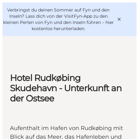
English
Danish
VisitFyn
Verbringst du deinen Sommer auf Fyn und den
VisitFyn
Deutsch
Inseln? Lass dich von der VisitFyn-App zu den
kleinen Perlen von Fyn und den Inseln führen –
hier
kostenlos herunterladen
.
Reise Ideen
Outdoor & bike
Hotel Rudkøbing
Essen & trinken
Skudehavn - Unterkunft an
Übernachtung
der Ostsee
Aufenthalt im Hafen von Rudkøbing mit
Blick auf das Meer, das Hafenleben und