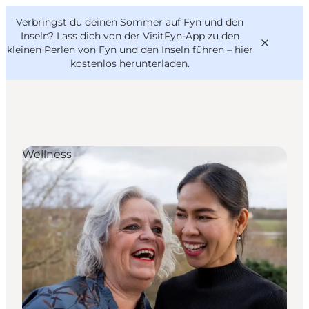
English
Danish
VisitFyn
Verbringst du deinen Sommer auf Fyn und den
VisitFyn
Deutsch
Inseln? Lass dich von der VisitFyn-App zu den
kleinen Perlen von Fyn und den Inseln führen –
hier
kostenlos herunterladen
.
Reise Ideen
Wellness
Outdoor & bike
Essen & trinken
Übernachtung