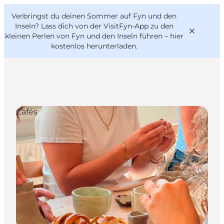
English
Danish
VisitFyn
Verbringst du deinen Sommer auf Fyn und den
VisitFyn
Deutsch
Inseln? Lass dich von der VisitFyn-App zu den
kleinen Perlen von Fyn und den Inseln führen –
hier
kostenlos herunterladen
.
Reise Ideen
Cafés
Outdoor & bike
Essen & trinken
Übernachtung