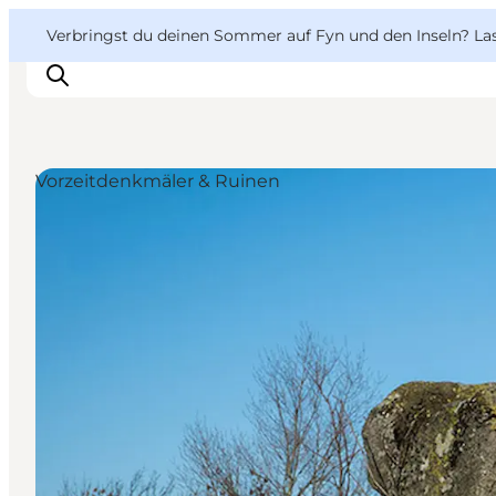
English
Danish
VisitFyn
VisitFyn
Verbringst du deinen Sommer auf Fyn und den Inseln? Lass
Deutsch
Vorzeitdenkmäler & Ruinen
Reise Ideen
Outdoor & bike
Essen & trinken
Übernachtung