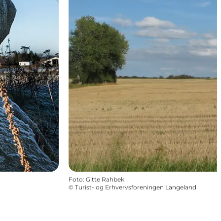
Foto
:
Gitte Rahbek
©
Turist- og Erhvervsforeningen Langeland