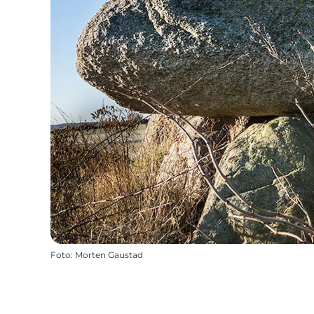
Foto
:
Morten Gaustad