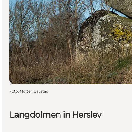
Foto
:
Morten Gaustad
Langdolmen in Herslev