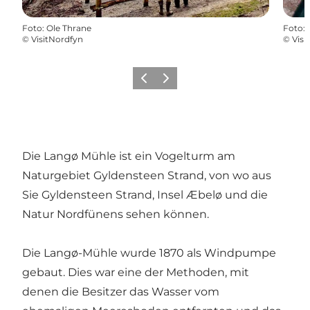
Foto
:
Ole Thrane
Foto
:
©
VisitNordfyn
©
Visi
Zurück
Weiter
Die Langø Mühle ist ein Vogelturm am
Naturgebiet Gyldensteen Strand, von wo aus
Sie Gyldensteen Strand, Insel Æbelø und die
Natur Nordfünens sehen können.
Die Langø-Mühle wurde 1870 als Windpumpe
gebaut. Dies war eine der Methoden, mit
denen die Besitzer das Wasser vom