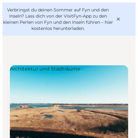
English
Danish
VisitFyn
Verbringst du deinen Sommer auf Fyn und den
VisitFyn
Deutsch
Inseln? Lass dich von der VisitFyn-App zu den
kleinen Perlen von Fyn und den Inseln führen –
hier
kostenlos herunterladen
.
Reise Ideen
Architektur und Stadträume
Outdoor & bike
Essen & trinken
Übernachtung