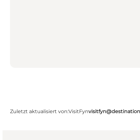
Zuletzt aktualisiert von:
VisitFyn
visitfyn@destinatio