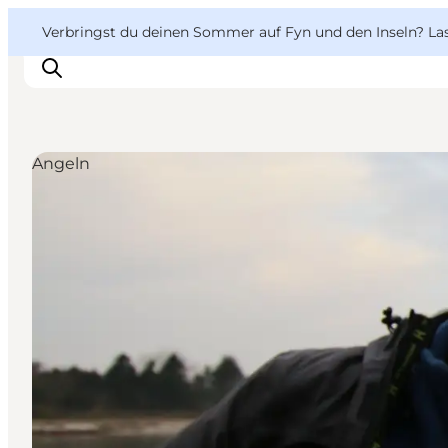
English
Danish
VisitFyn
VisitFyn
Verbringst du deinen Sommer auf Fyn und den Inseln? Lass
Deutsch
Angeln
Reise Ideen
Outdoor & bike
Essen & trinken
Übernachtung