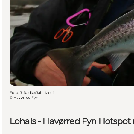
Foto
:
J. Radke/Jahr Media
©
Havørred Fyn
Lohals - Havørred Fyn Hotspot 