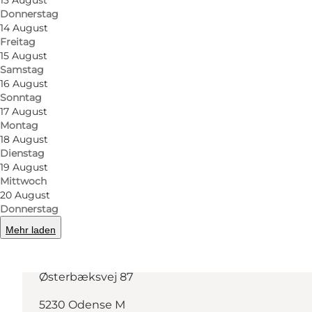
13 August
Donnerstag
14 August
Freitag
15 August
Samstag
16 August
Sonntag
17 August
Mehr erfahren
Montag
18 August
Dienstag
19 August
Mittwoch
20 August
Donnerstag
Mehr laden
Route anzeigen
Østerbæksvej 87
5230 Odense M