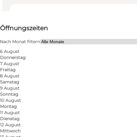
Öffnungszeiten anzeigen
Öffnungszeiten
Kostenlos
Website besuchen
Nach Monat filtern
6 August
Mir selbst, Mein Partner, Freunde
Donnerstag
7 August
Freitag
8 August
Samstag
9 August
Sonntag
10 August
Montag
Die Munkebjerg Kirche wurde am 5. März 1961 einge
11 August
Dienstag
Dach wölbt sich hoch um das sechseckige Kirchensc
12 August
März 1983 eingeweiht.
Mittwoch