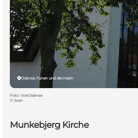
Odense, Fünen und die Inseln
Foto
:
VisitOdense
©
Joan
Munkebjerg Kirche