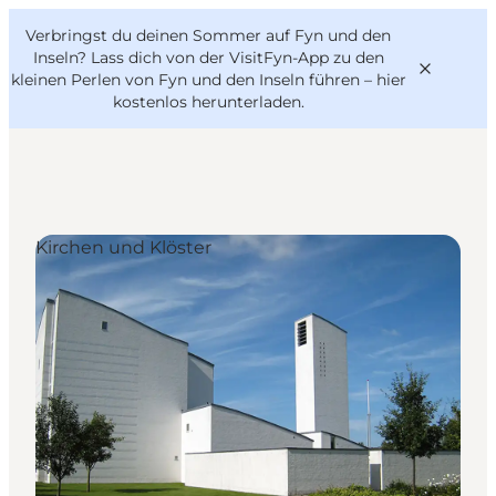
English
Danish
VisitFyn
Verbringst du deinen Sommer auf Fyn und den
VisitFyn
Deutsch
Inseln? Lass dich von der VisitFyn-App zu den
kleinen Perlen von Fyn und den Inseln führen –
hier
kostenlos herunterladen
.
Reise Ideen
Kirchen und Klöster
Outdoor & bike
Essen & trinken
Übernachtung