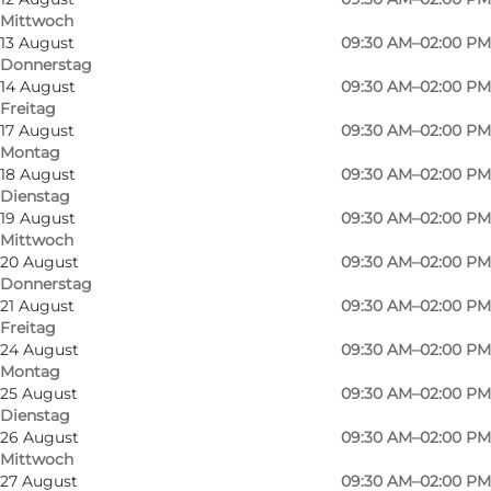
Mittwoch
13 August
09:30 AM–02:00 PM
Donnerstag
14 August
09:30 AM–02:00 PM
Freitag
17 August
09:30 AM–02:00 PM
Montag
18 August
09:30 AM–02:00 PM
Die Kirche, die von den Architekten Johan Fogh
Dienstag
und Per Følner entworfen wurde, wurde 1994
19 August
09:30 AM–02:00 PM
Mittwoch
erbaut. Der Ausdruck der Kirche ist sehr
20 August
09:30 AM–02:00 PM
modern, lehnt sich aber an die mittelalterliche
Donnerstag
21 August
09:30 AM–02:00 PM
Kirche an, sowohl in der Anordnung der
Freitag
Gebäude als auch in der Wahl der Materialien -
24 August
09:30 AM–02:00 PM
weiß gekalkte Wände und bleigraue Dächer.
Montag
25 August
09:30 AM–02:00 PM
Der Kirchenraum ist fast quadratisch, ein so
Dienstag
genannter Zentralraum, in dem sich der
26 August
09:30 AM–02:00 PM
Mittwoch
Priester und die Gemeinde nahe beieinander
27 August
09:30 AM–02:00 PM