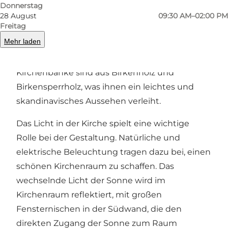
befinden. Das Taufbecken steht in der Mitte
Donnerstag
des Raumes, und der Altartisch steht in einer
28 August
09:30 AM–02:00 PM
Freitag
Nische an der Ostwand der Kirche. Sowohl das
Mehr laden
Taufbecken als auch der Altartisch sind aus
finnischem Granit. Die Kanzel und die
Kirchenbänke sind aus Birkenholz und
Birkensperrholz, was ihnen ein leichtes und
skandinavisches Aussehen verleiht.
Das Licht in der Kirche spielt eine wichtige
Rolle bei der Gestaltung. Natürliche und
elektrische Beleuchtung tragen dazu bei, einen
schönen Kirchenraum zu schaffen. Das
wechselnde Licht der Sonne wird im
Kirchenraum reflektiert, mit großen
Fensternischen in der Südwand, die den
direkten Zugang der Sonne zum Raum