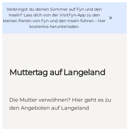
English
Danish
VisitFyn
Verbringst du deinen Sommer auf Fyn und den
VisitFyn
Deutsch
Inseln? Lass dich von der VisitFyn-App zu den
kleinen Perlen von Fyn und den Inseln führen –
hier
kostenlos herunterladen
.
Reise Ideen
Outdoor & bike
Muttertag auf Langeland
Essen & trinken
Übernachtung
Die Mutter verwöhnen? Hier geht es zu
den Angeboten auf Langeland