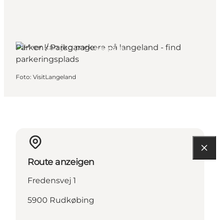
Parken / Parkgarage
Langeland, Fünen und die Inseln
Foto
:
VisitLangeland
Route anzeigen
Fredensvej 1
5900 Rudkøbing