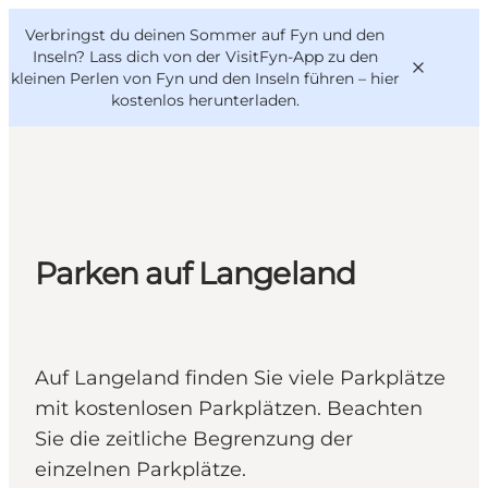
English
Danish
VisitFyn
Verbringst du deinen Sommer auf Fyn und den
VisitFyn
Deutsch
Inseln? Lass dich von der VisitFyn-App zu den
kleinen Perlen von Fyn und den Inseln führen –
hier
kostenlos herunterladen
.
Reise Ideen
Outdoor & bike
Parken auf Langeland
Essen & trinken
Übernachtung
Auf Langeland finden Sie viele Parkplätze
mit kostenlosen Parkplätzen. Beachten
Sie die zeitliche Begrenzung der
einzelnen Parkplätze.