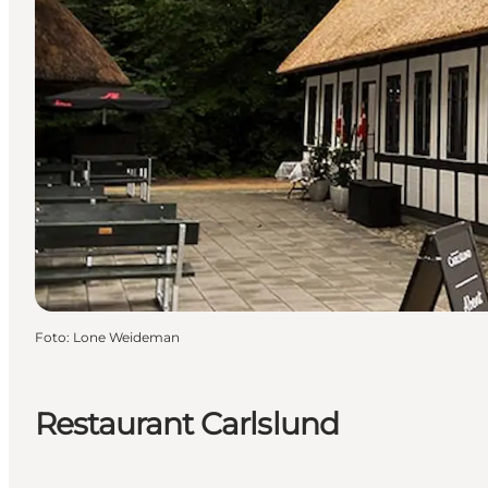
Foto
:
Lone Weideman
Restaurant Carlslund