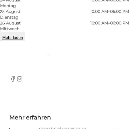
Montag
wie Tischdecken, Handtücher, Überwürfe und
25 August
10:00 AM–06:00 PM
vieles mehr. Es gibt sogar eine kleine Abteilung
Dienstag
26 August
10:00 AM–06:00 PM
für Gartenmöbel.
Mittwoch
Sie finden das Geschäft in der Fußgängerzone
Mehr laden
Vestergade, in der Nähe des Rathauses und
direkt neben Magasin.
Facebook
Instagram
Mehr erfahren