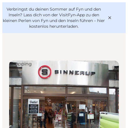
English
Danish
VisitFyn
Verbringst du deinen Sommer auf Fyn und den
VisitFyn
Deutsch
Inseln? Lass dich von der VisitFyn-App zu den
kleinen Perlen von Fyn und den Inseln führen –
hier
kostenlos herunterladen
.
Reise Ideen
Shopping
Outdoor & bike
Essen & trinken
Übernachtung