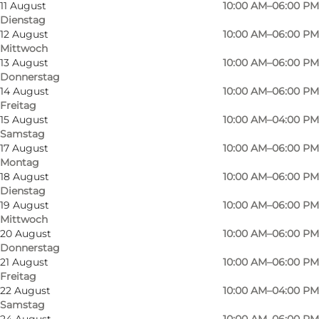
11 August
10:00 AM–06:00 PM
Dienstag
12 August
10:00 AM–06:00 PM
Mittwoch
13 August
10:00 AM–06:00 PM
Donnerstag
Bei Sinnerup finden Sie alles, was Sie für die
14 August
10:00 AM–06:00 PM
Freitag
Inneneinrichtung brauchen: Im Erdgeschoss
15 August
10:00 AM–04:00 PM
finden Sie Vasen, Kerzenständer, Kissen,
Samstag
Spiegel, Blumentöpfe und vieles mehr. Im
17 August
10:00 AM–06:00 PM
Montag
hinteren Teil des Ladens finden Sie eine kleine
18 August
10:00 AM–06:00 PM
Kinderabteilung und auf der anderen Seite
Dienstag
19 August
10:00 AM–06:00 PM
können Sie trendige Damenbekleidung
Mittwoch
kaufen.
20 August
10:00 AM–06:00 PM
Donnerstag
Im ersten Stock gibt es eine große
21 August
10:00 AM–06:00 PM
Freitag
Küchenabteilung mit Backzubehör, Töpfen,
22 August
10:00 AM–04:00 PM
Pfannen, Küchengeräten, Besteck und Tellern.
Samstag
Hier finden Sie auch Möbel und Heimtextilien
24 August
10:00 AM–06:00 PM