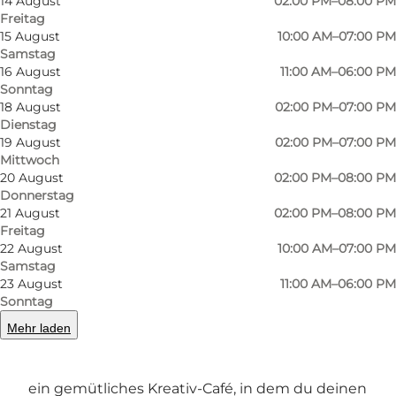
14 August
02:00 PM–08:00 PM
Freitag
15 August
10:00 AM–07:00 PM
Samstag
16 August
11:00 AM–06:00 PM
Sonntag
18 August
02:00 PM–07:00 PM
Dienstag
Foto
:
Hviid Photograph
Foto
:
19 August
02:00 PM–07:00 PM
©
SMYKBAR
©
SM
Mittwoch
20 August
02:00 PM–08:00 PM
Donnerstag
Zurück
Weiter
21 August
02:00 PM–08:00 PM
Freitag
22 August
10:00 AM–07:00 PM
Samstag
23 August
11:00 AM–06:00 PM
Gemütliches Kreativ-Café mitten in Odense
Sonntag
Mehr laden
Mitten in Odense, in der charmanten Straße
Vintapperstrædet, befindet sich das Smykbar –
ein gemütliches Kreativ-Café, in dem du deinen