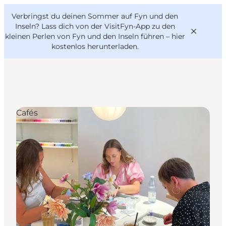
English
Danish
VisitFyn
Verbringst du deinen Sommer auf Fyn und den
VisitFyn
Deutsch
Inseln? Lass dich von der VisitFyn-App zu den
kleinen Perlen von Fyn und den Inseln führen –
hier
kostenlos herunterladen
.
Reise Ideen
Cafés
Outdoor & bike
Essen & trinken
Übernachtung