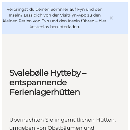
English
Danish
VisitFyn
Verbringst du deinen Sommer auf Fyn und den
VisitFyn
Deutsch
Inseln? Lass dich von der VisitFyn-App zu den
kleinen Perlen von Fyn und den Inseln führen –
hier
kostenlos herunterladen
.
Reise Ideen
Outdoor & bike
Svalebølle Hytteby –
Essen & trinken
entspannende
Übernachtung
Ferienlagerhütten
Übernachten Sie in gemütlichen Hütten,
umgeben von Obstbäumen und