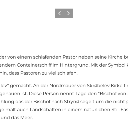
Zurück
Weiter
lder von einem schlafenden Pastor neben seine Kirche 
ndem Containerschiff im Hintergrund. Mit der Symbolik
n, dass Pastoren zu viel schlafen.
lev” gemacht. An der Nordmauer von Skrøbelev Kirke fi
ehauen ist. Diese Person nennt Tage den ”Bischof von S
ählung das der Bischof nach Strynø segelt um die nicht
ge malt auch Landschaften in einem natürlichen Stil. Fast 
e und das Meer.