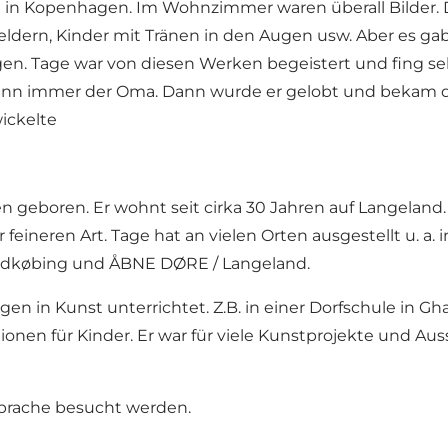
 in Kopenhagen. Im Wohnzimmer waren überall Bilder. De
Feldern, Kinder mit Tränen in den Augen usw. Aber es g
agen. Tage war von diesen Werken begeistert und fing s
ann immer der Oma. Dann wurde er gelobt und bekam da
ickelte
boren. Er wohnt seit cirka 30 Jahren auf Langeland. Er
r feineren Art. Tage hat an vielen Orten ausgestellt u. a
Rudkøbing und ÅBNE DØRE / Langeland.
in Kunst unterrichtet. Z.B. in einer Dorfschule in Gha
en für Kinder. Er war für viele Kunstprojekte und Ausste
prache besucht werden.