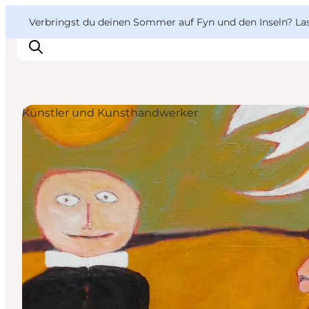
English
Danish
VisitFyn
VisitFyn
Verbringst du deinen Sommer auf Fyn und den Inseln? Lass
Deutsch
Künstler und Kunsthandwerker
Reise Ideen
Outdoor & bike
Essen & trinken
Übernachtung