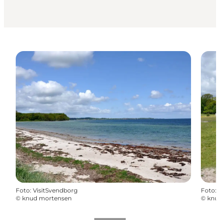
Foto
:
VisitSvendborg
Foto
:
©
knud mortensen
©
knu