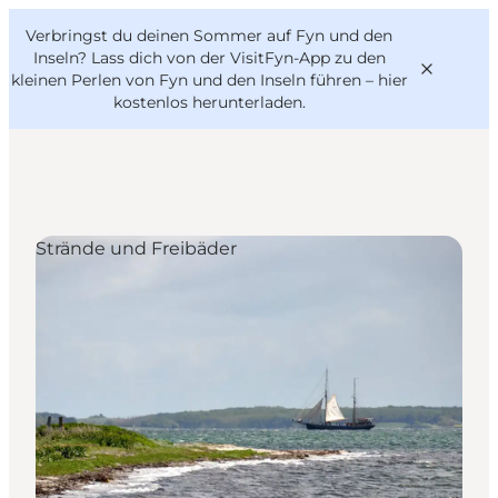
English
Danish
VisitFyn
Verbringst du deinen Sommer auf Fyn und den
VisitFyn
Deutsch
Inseln? Lass dich von der VisitFyn-App zu den
kleinen Perlen von Fyn und den Inseln führen –
hier
kostenlos herunterladen
.
Reise Ideen
Strände und Freibäder
Outdoor & bike
Essen & trinken
Übernachtung