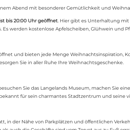
h einem Abend mit besonderer Gemütlichkeit und Weihna
t bis 20:00 Uhr geöffnet
. Hier gibt es Unterhaltung 
 werden kostenlose Apfelscheiben, Glühwein und Pfef
eöffnet und bieten jede Menge Weihnachtsinspiration,
esorgen Sie in aller Ruhe Ihre Weihnachtsgeschenke.
besuchen Sie das Langelands Museum, machen Sie eine
 bekannt für sein charmantes Stadtzentrum und seine vi
t, in der Nähe von Parkplätzen und öffentlichen Verkehr
als auch die Geschäfte sind vom Torvet aus zu Fuß erre