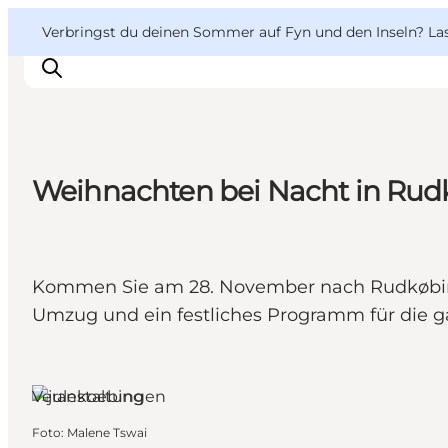
English
Danish
VisitFyn
VisitFyn
Verbringst du deinen Sommer auf Fyn und den Inseln? Lass
Deutsch
Weihnachten bei Nacht in Rud
Reise Ideen
Outdoor & bike
Essen & trinken
Kommen Sie am 28. November nach Rudkøbing
Übernachtung
Umzug und ein festliches Programm für die g
Rudkøbing,
Fünen und
die Inseln
Veranstaltungen
Foto
:
Malene Tswai