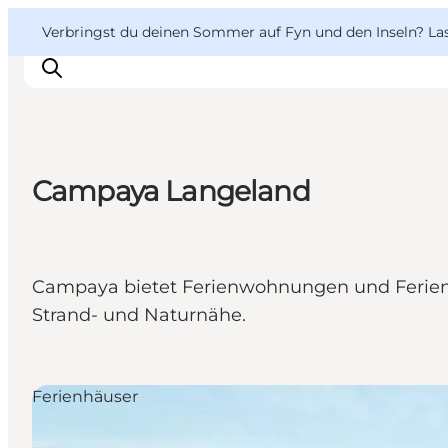
English
Danish
VisitFyn
VisitFyn
Verbringst du deinen Sommer auf Fyn und den Inseln? Lass
Deutsch
Campaya Langeland
Reise Ideen
Outdoor & bike
Essen & trinken
Campaya bietet Ferienwohnungen und Ferienhä
Übernachtung
Strand- und Naturnähe.
Ferienhäuser