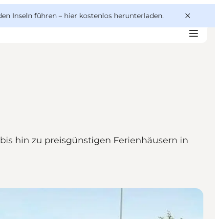
den Inseln führen –
hier kostenlos herunterladen
.
is hin zu preisgünstigen Ferienhäusern in