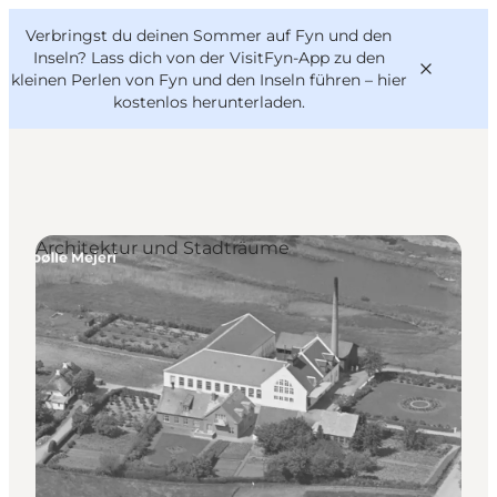
English
Danish
VisitFyn
Verbringst du deinen Sommer auf Fyn und den
VisitFyn
Deutsch
Inseln? Lass dich von der VisitFyn-App zu den
kleinen Perlen von Fyn und den Inseln führen –
hier
kostenlos herunterladen
.
Reise Ideen
Architektur und Stadträume
Outdoor & bike
Essen & trinken
Übernachtung