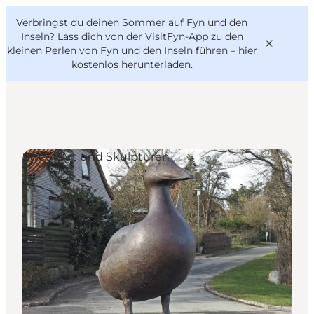
English
Danish
VisitFyn
Verbringst du deinen Sommer auf Fyn und den
VisitFyn
Deutsch
Inseln? Lass dich von der VisitFyn-App zu den
kleinen Perlen von Fyn und den Inseln führen –
hier
kostenlos herunterladen
.
Reise Ideen
Street Art und Skulpturen
Outdoor & bike
Essen & trinken
Übernachtung