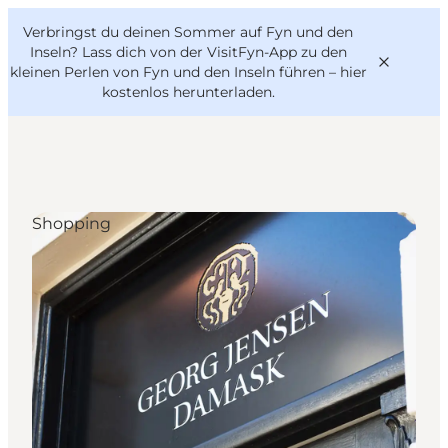
English
Danish
VisitFyn
Verbringst du deinen Sommer auf Fyn und den
VisitFyn
Deutsch
Inseln? Lass dich von der VisitFyn-App zu den
kleinen Perlen von Fyn und den Inseln führen –
hier
kostenlos herunterladen
.
Reise Ideen
Shopping
Outdoor & bike
Essen & trinken
Übernachtung