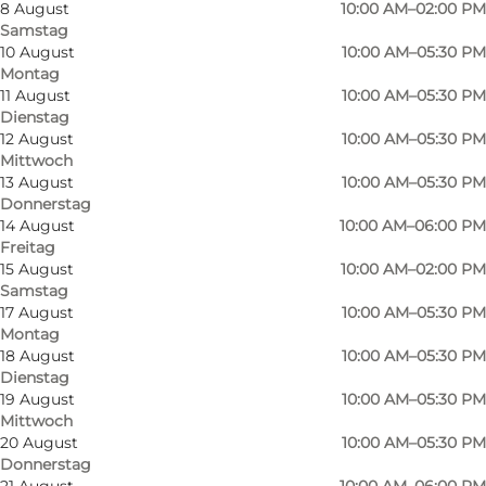
8 August
10:00 AM–02:00 PM
Samstag
10 August
10:00 AM–05:30 PM
Montag
GEORG JENSEN DAMASK verbindet 250 Jahre
11 August
10:00 AM–05:30 PM
Dienstag
Weberei-Tradition mit zeitgenössischen Trends,
12 August
10:00 AM–05:30 PM
neuen Ideen und Visionen - und die aktuelle
Mittwoch
Kollektion zeugt von Respekt vor der
13 August
10:00 AM–05:30 PM
Donnerstag
Geschichte und dem Wunsch nach Innovation.
14 August
10:00 AM–06:00 PM
Alle Produkte tragen die Handschrift stolzer
Freitag
15 August
10:00 AM–02:00 PM
Handwerkstraditionen, kombiniert mit
Samstag
Zeitlosigkeit und Schlichtheit, die das
17 August
10:00 AM–05:30 PM
Markenzeichen von Georg Jensen Damask
Montag
18 August
10:00 AM–05:30 PM
sind. Das Unternehmen ist seit 2000
Dienstag
königlicher Hoflieferant. In dem Geschäft in
19 August
10:00 AM–05:30 PM
Mittwoch
Overgade finden Sie eine große Auswahl an
20 August
10:00 AM–05:30 PM
schönen Heimtextilien wie Tischdecken,
Donnerstag
Bettwäsche, Handtücher, Geschirrtücher und
21 August
10:00 AM–06:00 PM