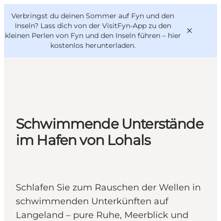
English
Danish
VisitFyn
Verbringst du deinen Sommer auf Fyn und den
VisitFyn
Deutsch
Inseln? Lass dich von der VisitFyn-App zu den
kleinen Perlen von Fyn und den Inseln führen –
hier
kostenlos herunterladen
.
Reise Ideen
Outdoor & bike
Schwimmende Unterstände
Essen & trinken
im Hafen von Lohals
Übernachtung
Schlafen Sie zum Rauschen der Wellen in
schwimmenden Unterkünften auf
Langeland – pure Ruhe, Meerblick und