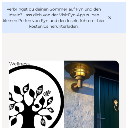
English
Danish
VisitFyn
Verbringst du deinen Sommer auf Fyn und den
VisitFyn
Deutsch
Inseln? Lass dich von der VisitFyn-App zu den
kleinen Perlen von Fyn und den Inseln führen –
hier
kostenlos herunterladen
.
Reise Ideen
Wellness
Outdoor & bike
Essen & trinken
Übernachtung