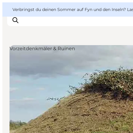
English
Danish
VisitFyn
VisitFyn
Verbringst du deinen Sommer auf Fyn und den Inseln? Lass
Deutsch
Vorzeitdenkmäler & Ruinen
Reise Ideen
Outdoor & bike
Essen & trinken
Übernachtung