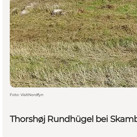
Foto
:
VisitNordfyn
Thorshøj Rundhügel bei Skam