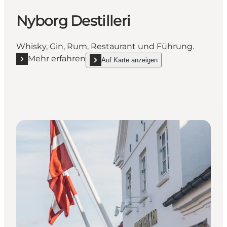
Nyborg Destilleri
Whisky, Gin, Rum, Restaurant und Führung.
Mehr erfahren
Auf Karte anzeigen
Mehr erfahren "Nyborg Destilleri"
show Nyborg Destilleri on_map