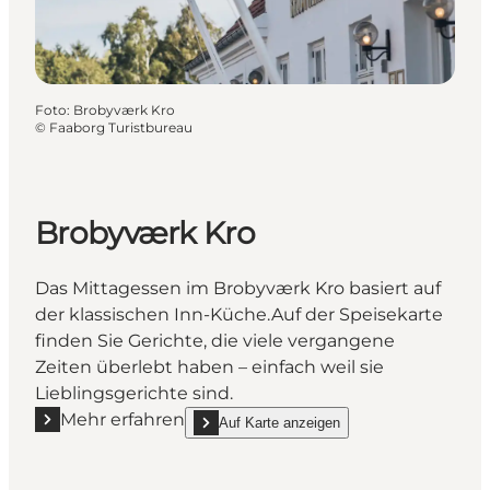
Foto
:
Brobyværk Kro
©
Faaborg Turistbureau
Brobyværk Kro
Das Mittagessen im Brobyværk Kro basiert auf
der klassischen Inn-Küche.Auf der Speisekarte
finden Sie Gerichte, die viele vergangene
Zeiten überlebt haben – einfach weil sie
Lieblingsgerichte sind.
Mehr erfahren
Auf Karte anzeigen
Mehr erfahren "Brobyværk Kro"
show Brobyværk Kro on_map