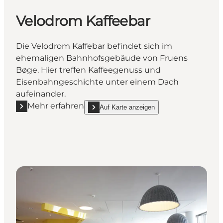
Velodrom Kaffeebar
Die Velodrom Kaffebar befindet sich im
ehemaligen Bahnhofsgebäude von Fruens
Bøge. Hier treffen Kaffeegenuss und
Eisenbahngeschichte unter einem Dach
aufeinander.
Mehr erfahren
Auf Karte anzeigen
Mehr erfahren "Velodrom Kaffeebar"
show Velodrom Kaffeebar on_map