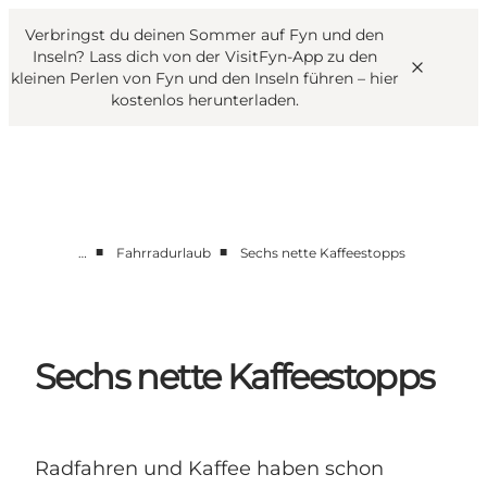
English
Danish
VisitFyn
Verbringst du deinen Sommer auf Fyn und den
VisitFyn
Deutsch
Inseln? Lass dich von der VisitFyn-App zu den
kleinen Perlen von Fyn und den Inseln führen –
hier
kostenlos herunterladen
.
Reise Ideen
■
■
…
Fahrradurlaub
Sechs nette Kaffeestopps
Outdoor & bike
Essen & trinken
Übernachtung
Sechs nette Kaffeestopps
Radfahren und Kaffee haben schon