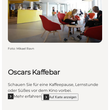
Foto
:
Mikael Ravn
Oscars Kaffebar
Schauen Sie für eine Kaffeepause, Lernstunde
oder Süßes vor dem Kino vorbei.
Mehr erfahren
Auf Karte anzeigen
Mehr erfahren "Oscars Kaffebar"
show Oscars Kaffebar on_map