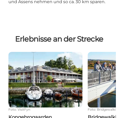
und Assens nehmen und so ca. 30 km sparen.
Erlebnisse an der Strecke
Kongebrogaarden
Bridgewalkin
Foto
:
VisitFyn
Foto
:
Bridgewalki
Kongebrogaarden
Bridgewalki