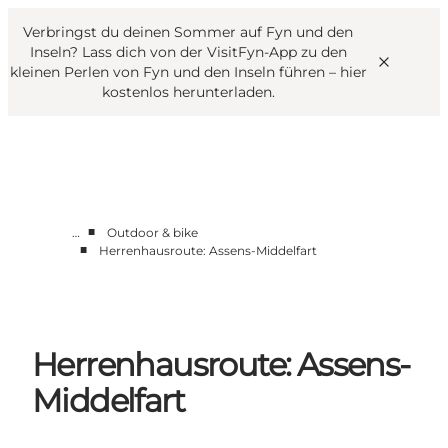
English
Danish
VisitFyn
Verbringst du deinen Sommer auf Fyn und den
VisitFyn
Deutsch
Inseln? Lass dich von der VisitFyn-App zu den
kleinen Perlen von Fyn und den Inseln führen –
hier
kostenlos herunterladen
.
Reise Ideen
■
…
Outdoor & bike
Outdoor & bike
■
Herrenhausroute: Assens-Middelfart
Essen & trinken
Übernachtung
Herrenhausroute: Assens-
Middelfart