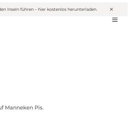
den Inseln führen –
hier kostenlos herunterladen
.
uf Manneken Pis.