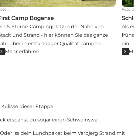
Foto
:
..
Foto
:
J
First Camp Bogense
Schl
Ein 5-Sterne-Campingplatz in der Nähe von
Als e
Stadt und Strand - hier können Sie das ganze
frühe
Jahr über in erstklassiger Qualität campen.
ein.
Mehr erfahren
Me
Kulisse dieser Etappe.
lück erspähst du sogar einen Schweinswal.
n. Oder iss dein Lunchpaket beim Varbjerg Strand mit