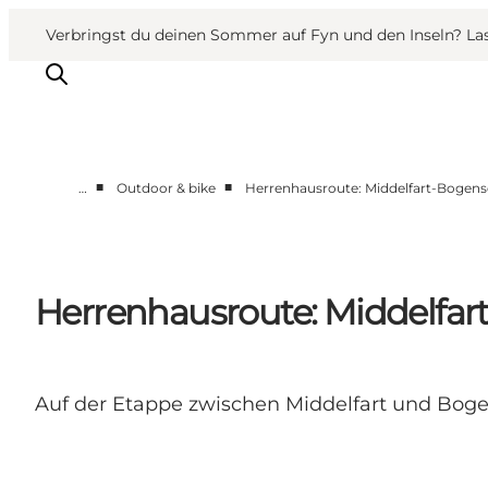
English
Danish
VisitFyn
VisitFyn
Verbringst du deinen Sommer auf Fyn und den Inseln? Lass
Deutsch
■
■
…
Outdoor & bike
Herrenhausroute: Middelfart-Bogens
Reise Ideen
Outdoor & bike
Essen & trinken
Herrenhausroute: Middelfar
Übernachtung
Auf der Etappe zwischen Middelfart und Boge