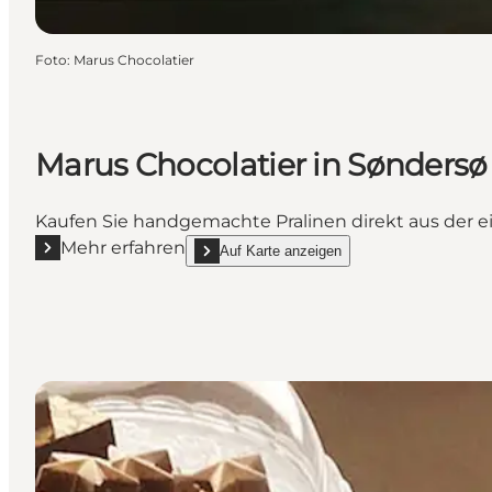
Foto
:
Marus Chocolatier
Marus Chocolatier in Søndersø
Kaufen Sie handgemachte Pralinen direkt aus der e
Mehr erfahren
Auf Karte anzeigen
Mehr erfahren "Marus Chocolatier in Søndersø"
show Marus Chocolatier in Søndersø on_map