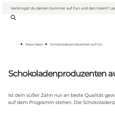
English
Danish
VisitFyn
VisitFyn
Verbringst du deinen Sommer auf Fyn und den Inseln? Lass
Deutsch
■
■
Reise Ideen
Schokoladenproduzenten auf Fyn
Reise Ideen
Outdoor & bike
Essen & trinken
Schokoladenproduzenten au
Übernachtung
Ist dein süßer Zahn nur an beste Qualität g
auf dem Programm stehen. Die Schokoladenpr