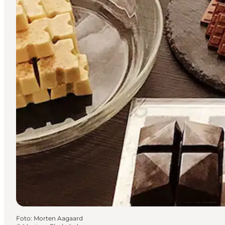
Foto
:
Morten Aagaard