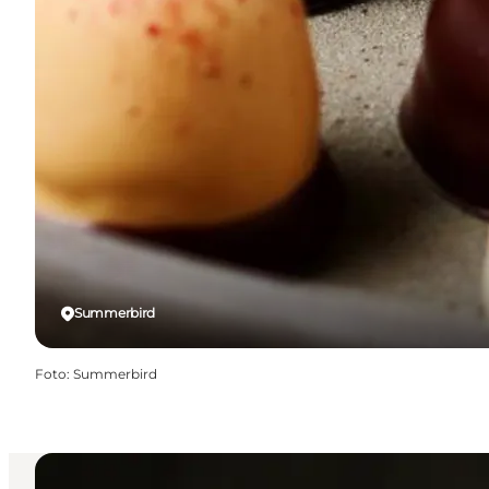
Summerbird
Foto
:
Summerbird