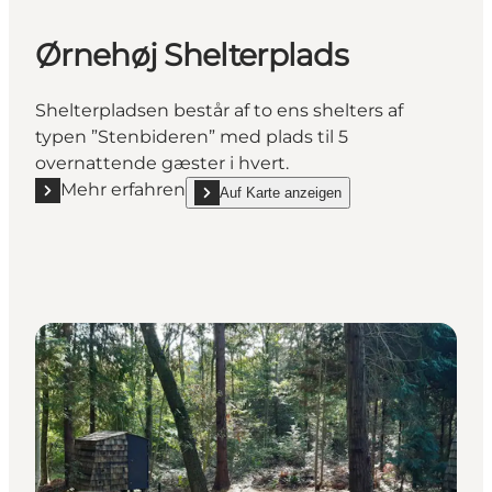
Ørnehøj Shelterplads
Shelterpladsen består af to ens shelters af
typen ”Stenbideren” med plads til 5
overnattende gæster i hvert.
Mehr erfahren
Auf Karte anzeigen
Mehr erfahren "Ørnehøj Shelterplads"
show Ørnehøj Shelterplads on_map