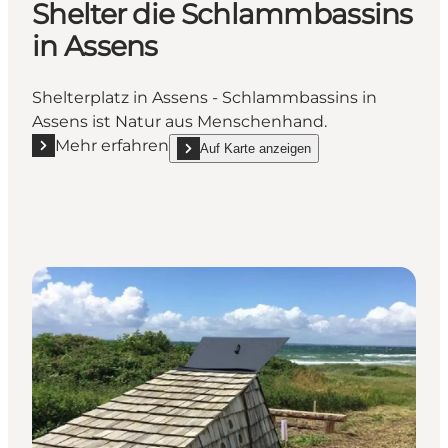
Shelter die Schlammbassins
in Assens
Shelterplatz in Assens - Schlammbassins in
Assens ist Natur aus Menschenhand.
Mehr erfahren
Auf Karte anzeigen
Mehr erfahren "Shelter die Schlammbassins in Asse
show Shelter die Schlammbassins in Assens