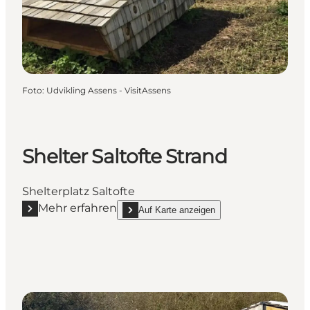
Foto
:
Udvikling Assens - VisitAssens
Shelter Saltofte Strand
Shelterplatz Saltofte
Mehr erfahren
Auf Karte anzeigen
Mehr erfahren "Shelter Saltofte Strand"
show Shelter Saltofte Strand on_map