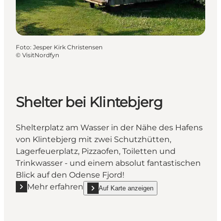
Foto
:
Jesper Kirk Christensen
©
VisitNordfyn
Shelter bei Klintebjerg
Shelterplatz am Wasser in der Nähe des Hafens
von Klintebjerg mit zwei Schutzhütten,
Lagerfeuerplatz, Pizzaofen, Toiletten und
Trinkwasser - und einem absolut fantastischen
Blick auf den Odense Fjord!
Mehr erfahren
Auf Karte anzeigen
Mehr erfahren "Shelter bei Klintebjerg"
show Shelter bei Klintebjerg on_map