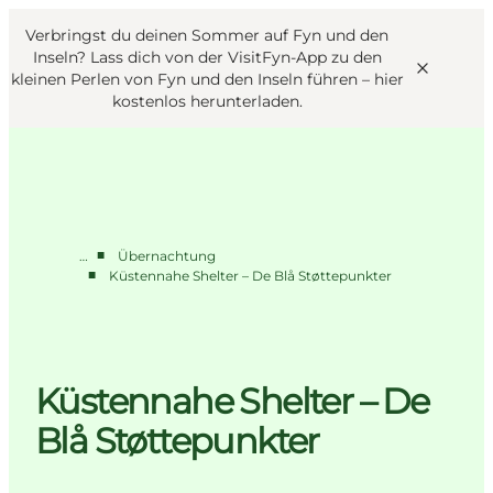
English
Danish
VisitFyn
Verbringst du deinen Sommer auf Fyn und den
VisitFyn
Deutsch
Inseln? Lass dich von der VisitFyn-App zu den
kleinen Perlen von Fyn und den Inseln führen –
hier
kostenlos herunterladen
.
Reise Ideen
■
…
Übernachtung
Outdoor & bike
■
Küstennahe Shelter – De Blå Støttepunkter
Essen & trinken
Übernachtung
Küstennahe Shelter – De
Blå Støttepunkter