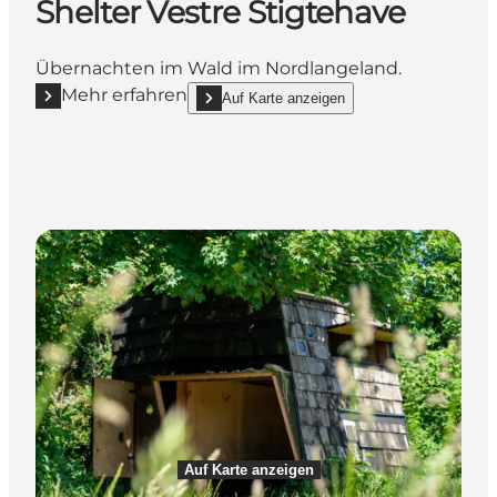
Shelter Vestre Stigtehave
Übernachten im Wald im Nordlangeland.
Mehr erfahren
Auf Karte anzeigen
Mehr erfahren "Shelter Vestre Stigtehave"
show Shelter Vestre Stigtehave on_map
Auf Karte anzeigen