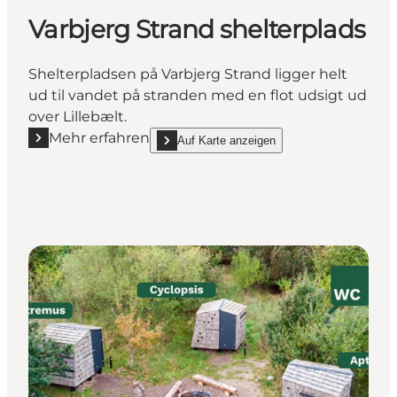
Varbjerg Strand shelterplads
Shelterpladsen på Varbjerg Strand ligger helt
ud til vandet på stranden med en flot udsigt ud
over Lillebælt.
Mehr erfahren
Auf Karte anzeigen
Mehr erfahren "Varbjerg Strand shelterplads"
show Varbjerg Strand shelterplads on_map