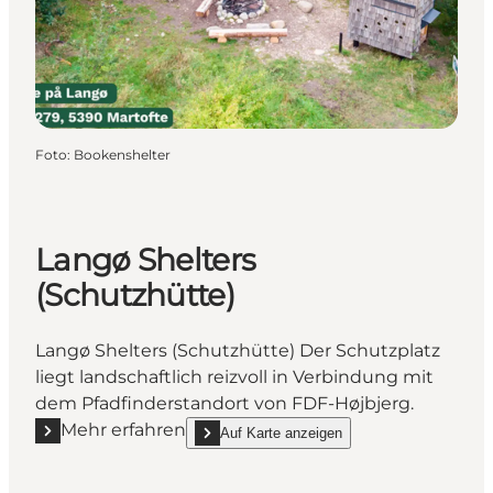
Foto
:
Bookenshelter
Langø Shelters
(Schutzhütte)
Langø Shelters (Schutzhütte) Der Schutzplatz
liegt landschaftlich reizvoll in Verbindung mit
dem Pfadfinderstandort von FDF-Højbjerg.
Mehr erfahren
Auf Karte anzeigen
Mehr erfahren "Langø Shelters (Schutzhütte)"
show Langø Shelters (Schutzhütte) on_map