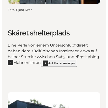
Foto
:
Bjørg Kiær
Skåret shelterplads
Eine Perle von einem Unterschlupf direkt
neben dem südfünischen Inselmeer, etwa auf
halber Strecke zwischen Søby und Ærøskøbing.
Mehr erfahren
Auf Karte anzeigen
Mehr erfahren "Skåret shelterplads"
show Skåret shelterplads on_map