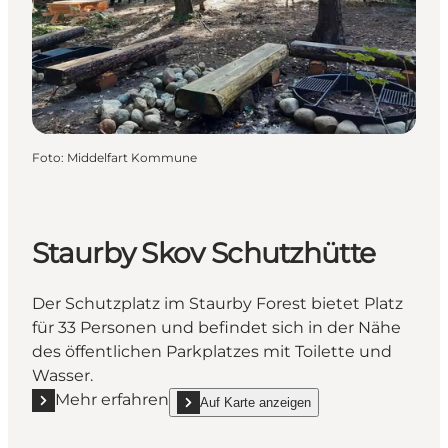
Foto
:
Middelfart Kommune
Staurby Skov Schutzhütte
Der Schutzplatz im Staurby Forest bietet Platz
für 33 Personen und befindet sich in der Nähe
des öffentlichen Parkplatzes mit Toilette und
Wasser.
Mehr erfahren
Auf Karte anzeigen
Mehr erfahren "Staurby Skov Schutzhütte"
show Staurby Skov Schutzhütte on_map