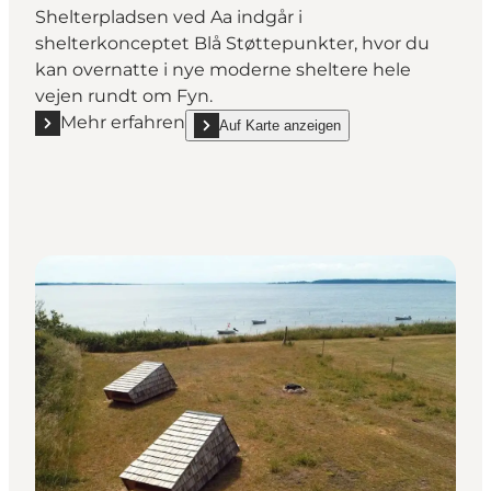
Shelterpladsen ved Aa indgår i
shelterkonceptet Blå Støttepunkter, hvor du
kan overnatte i nye moderne sheltere hele
vejen rundt om Fyn.
Mehr erfahren
Auf Karte anzeigen
Mehr erfahren "Shelterplads ved Aa Strand Camping
show Shelterplads ved Aa Strand Camping o