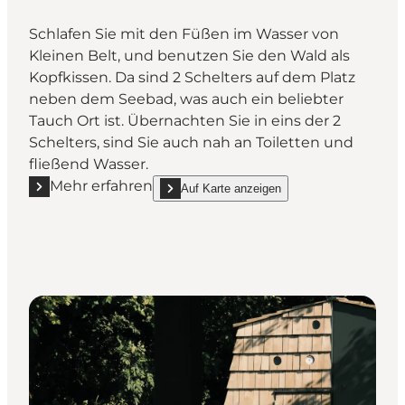
Schlafen Sie mit den Füßen im Wasser von
Kleinen Belt, und benutzen Sie den Wald als
Kopfkissen. Da sind 2 Schelters auf dem Platz
neben dem Seebad, was auch ein beliebter
Tauch Ort ist. Übernachten Sie in eins der 2
Schelters, sind Sie auch nah an Toiletten und
fließend Wasser.
Mehr erfahren
Auf Karte anzeigen
Mehr erfahren "Shelterplatz im Kasmose Skov"
show Shelterplatz im Kasmose Skov on_map