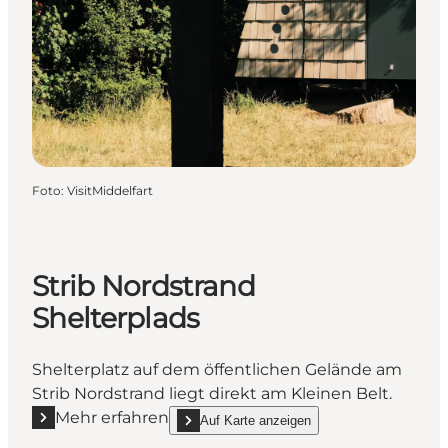
Foto
:
VisitMiddelfart
Strib Nordstrand
Shelterplads
Shelterplatz auf dem öffentlichen Gelände am
Strib Nordstrand liegt direkt am Kleinen Belt.
Mehr erfahren
Auf Karte anzeigen
Mehr erfahren "Strib Nordstrand Shelterplads"
show Strib Nordstrand Shelterplads on_map