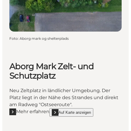
Foto
:
Aborg mark og shelterplads
Aborg Mark Zelt- und
Schutzplatz
Neu Zeltplatz in ländlicher Umgebung. Der
Platz liegt in der Nähe des Strandes und direkt
am Radweg "Ostseeroute".
Mehr erfahren
Auf Karte anzeigen
Mehr erfahren "Aborg Mark Zelt- und Schutzplatz"
show Aborg Mark Zelt- und Schutzplatz on_m