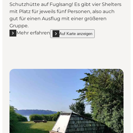
Schutzhütte auf Fuglsang! Es gibt vier Shelters
mit Platz für jeweils fünf Personen, also auch
gut für einen Ausflug mit einer größeren
Gruppe.
Mehr erfahren
Auf Karte anzeigen
Mehr erfahren "Shelter bei Fuglsang Tørresø"
show Shelter bei Fuglsang Tørresø on_map