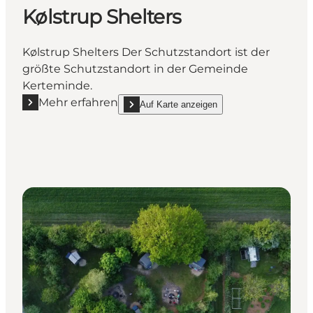
Kølstrup Shelters
Kølstrup Shelters Der Schutzstandort ist der
größte Schutzstandort in der Gemeinde
Kerteminde.
Mehr erfahren
Auf Karte anzeigen
Mehr erfahren "Kølstrup Shelters"
show Kølstrup Shelters on_map