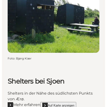
Foto
:
Bjørg Kiær
Shelters bei Sjoen
Shelters in der Nähe des südlichsten Punkts
von Ærø.
Mehr erfahren
Auf Karte anzeigen
show Shelters bei Sjoen on_map