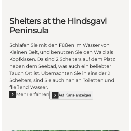
Shelters at the Hindsgavl
Peninsula
Schlafen Sie mit den Füßen im Wasser von
Kleinen Belt, und benutzen Sie den Wald als
Kopfkissen. Da sind 2 Schelters auf dem Platz
neben dem Seebad, was auch ein beliebter
Tauch Ort ist. Übernachten Sie in eins der 2
Schelters, sind Sie auch nah an Toiletten und
fließend Wasser.
Mehr erfahren
Auf Karte anzeigen
Mehr erfahren "Shelters at the Hindsgavl Peninsula"
show Shelters at the Hindsgavl Peninsula on