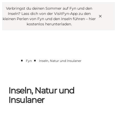
English
Danish
VisitFyn
Verbringst du deinen Sommer auf Fyn und den
VisitFyn
Deutsch
Inseln? Lass dich von der VisitFyn-App zu den
kleinen Perlen von Fyn und den Inseln führen –
hier
kostenlos herunterladen
.
Reise Ideen
■
■
Fyn
Inseln, Natur und Insulaner
Outdoor & bike
Essen & trinken
Übernachtung
Inseln, Natur und
Insulaner