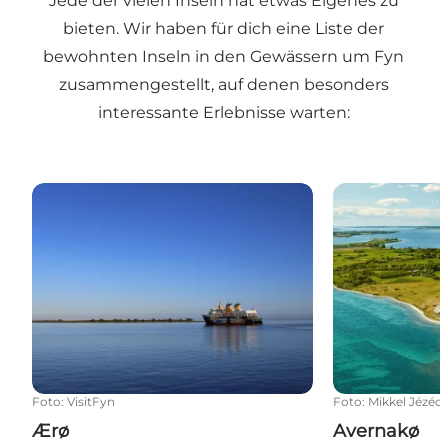
Jede der vielen Inseln hat etwas Eigenes zu
bieten. Wir haben für dich eine Liste der
bewohnten Inseln in den Gewässern um Fyn
zusammengestellt, auf denen besonders
interessante Erlebnisse warten:
Ærø
Avernakø
Foto
:
VisitFyn
Foto
:
Mikkel Jézéq
Ærø
Avernakø